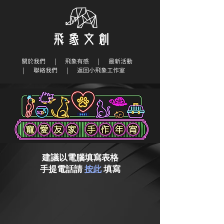
關於我們
|
飛象有感
|
最新活動
|
聯絡我們
|
返回小飛象工作室
​建議以電腦填寫表格
手提電話請
按此
填寫