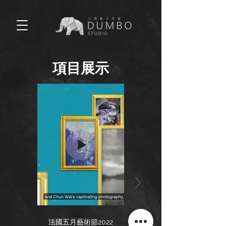
項目展示​
法國五月藝術節2022
都爹利會館 DJ 派對