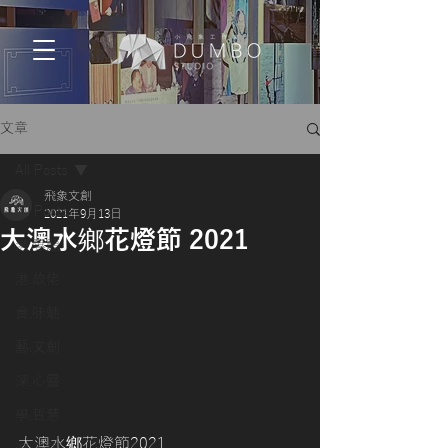
文章
All Posts
飛象文創
All Posts
2021年9月13日
大澳水鄉花燈節 2021
港.專題
港.故佬
食.味魅
藝.文創
深.心靈
學.哲慧
大澳水鄉花燈節2021