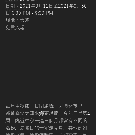
遊.市集
日期：2021年9月11日至2021年9月30
藝術門外漢
日 6:30 PM - 9:00 PM
場地：大澳
免費入場
每年中秋節，民間組織「⼤澳非茂⾥」
都會舉辦大澳⽔鄉花燈節，今年已是第4
屆，臨近中秋一連三個月都會有不同的
活動，最矚目的一定是亮燈，其他例如