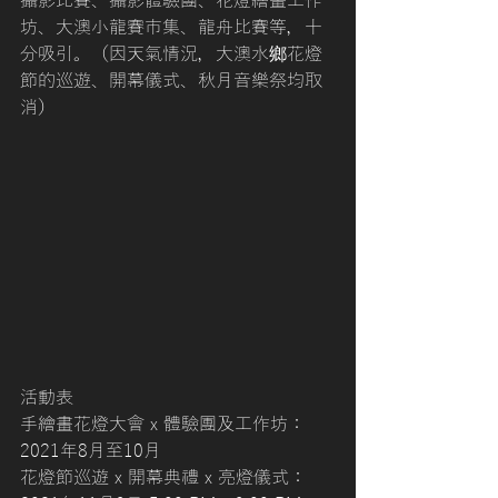
攝影比賽、攝影體驗團、花燈繪畫工作
坊、⼤澳⼩⿓賽市集、龍舟比賽等，十
分吸引。（因天氣情況，大澳水鄉花燈
節的巡遊、開幕儀式、秋月音樂祭均取
消）
活動表
⼿繪畫花燈⼤會 x 體驗團及⼯作坊：
2021年8月至10月
花燈節巡遊 x 開幕典禮 x 亮燈儀式：