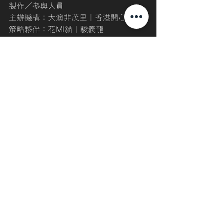
製作／參與人員
主辦機構：⼤澳非茂⾥｜香港開⼼D
策略夥伴：花MI貓｜駿義龍
贊助機構：伍集成文化教育基金會
鳴謝：大澳鄕事委員會
以上資料來源 
https://www.facebook.com/TAIOFEIMA
OLI/
香港文化
大澳
花燈節
遊.市集
港.專題
最新文章
查看全部