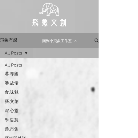
飛象有感
回到小飛象工作室
All Posts
All Posts
港.專題
港.故佬
食.味魅
藝.文創
深.心靈
學.哲慧
遊.市集