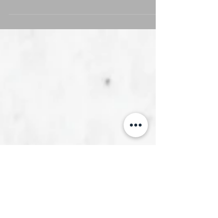
觀點與角度，不同的價值觀會有不同的結論。有想
過昨天的你是今天的你嗎? 在1世紀有作家提出一個
故事「忒修斯之船」，看看這個故事及湯瑪斯·霍布
斯對於「同一性」問題的看法。